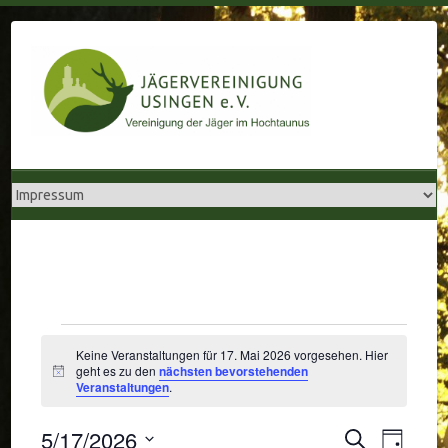
Skip
to
content
Veranstaltungen
Keine Veranstaltungen für 17. Mai 2026 vorgesehen. Hier
für
geht es zu den
nächsten bevorstehenden
H
Veranstaltungen
.
i
17.
n
w
5/17/2026
V
S
e
T