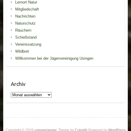
Lernort Natur
Mitgliedschaft
Nachrichten
Naturschutz
Räuchern
Schießstand
Vereinssatzung
Wildbret
Willkommen bei der Jägervereinigung Usingen
Archiv
Archiv
Copyright © 2026
usingerjaeger
. Theme by
Colorlib
Powered by
WordPress