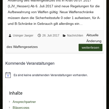
Änderung des Waffengesetzes tritt in Kraft 05.07.2017
(LJV_Hessen) Ab 6. Juli 2017 sind neue Regelungen für die
Aufbewahrung von Waffen gültig: Neue Waffenschränke
müssen dann die Sicherheitsstufe 0 oder 1 aufweisen, für A-
und B-Schränke in Gebrauch gilt allerdings ein…
Aktuelle
Usinger Jaeger
26. Juli 2017
Nachrichten
Änderung
des Waffengesetzes
weiterlesen
Kommende Veranstaltungen
Es sind keine anstehenden Veranstaltungen vorhanden.
H
i
n
w
e
Inhalte
i
s
Ansprechpartner
Bläsercorps