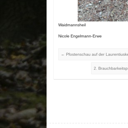
Waidmannsheil
Nicole Engelmann-Erwe
←
Pfostenschau auf der Laurentiusk
2. Brauchbarkeits