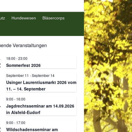
utz
Hundewesen
Bläsercorps
nde Veranstaltungen
18:00
-
23:00
.
2
Sommerfest 2026
September 11
-
September 14
.
1
Usinger Laurentiusmarkt 2026 vom
11. – 14. September
9:00
-
16:00
.
4
Jagdrechtsseminar am 14.09.2026
in Alsfeld-Eudorf
9:00
-
17:00
.
2
Wildschadensseminar am