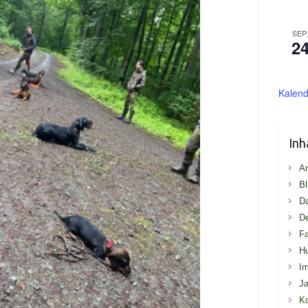
SEP
2
Kalend
Inh
An
Bl
D
De
Fa
H
I
Ja
Ko