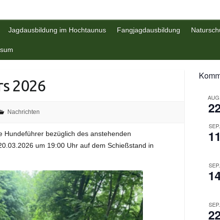
Jagdausbildung im Hochtaunus
Fangjagdausbildung
Natursch
ssum
Komme
rs 2026
AUG
2
Nachrichten
SEP
1
rte Hundeführer bezüglich des anstehenden
 20.03.2026 um 19:00 Uhr auf dem Schießstand in
SEP
1
SEP
2