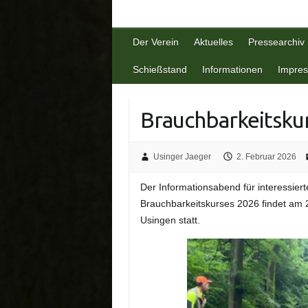
Der Verein
Aktuelles
Pressearchiv
Schießstand
Informationen
Impre
Brauchbarkeitsku
Usinger Jaeger
2. Februar 2026
Der Informationsabend für interessie
Brauchbarkeitskurses 2026 findet am
Usingen statt.