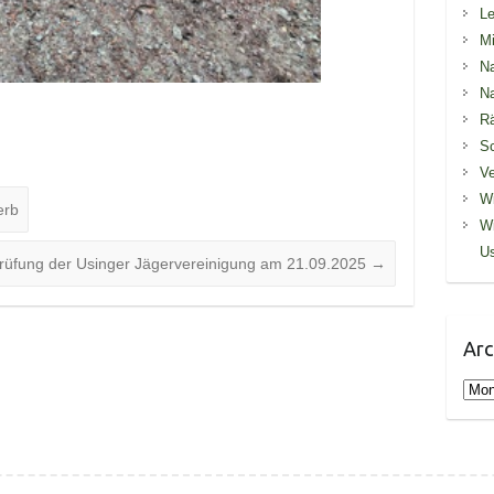
Le
Mi
Na
Na
R
S
Ve
Wi
erb
Wi
U
prüfung der Usinger Jägervereinigung am 21.09.2025
→
Arc
Arch