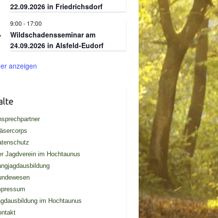
22.09.2026 in Friedrichsdorf
9:00
-
17:00
.
4
Wildschadensseminar am
24.09.2026 in Alsfeld-Eudorf
er anzeigen
alte
sprechpartner
äsercorps
atenschutz
r Jagdverein im Hochtaunus
ngjagdausbildung
undewesen
mpressum
gdausbildung im Hochtaunus
ntakt