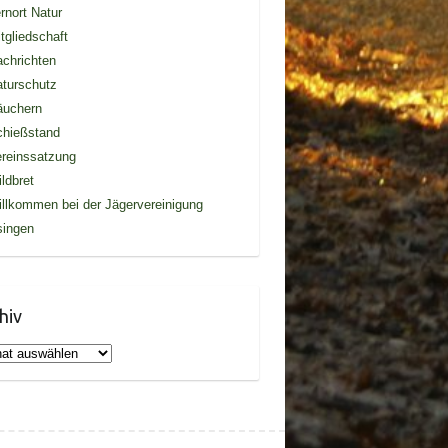
rnort Natur
tgliedschaft
chrichten
turschutz
äuchern
chießstand
reinssatzung
ldbret
llkommen bei der Jägervereinigung
singen
hiv
iv