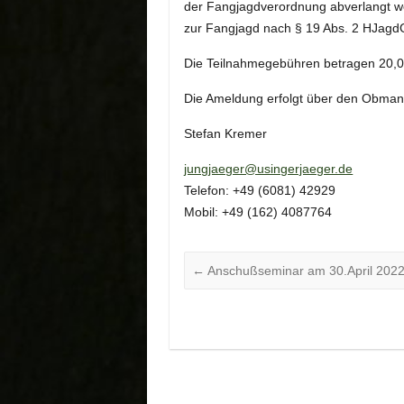
der Fangjagdverordnung abverlangt we
zur Fangjagd nach § 19 Abs. 2 HJagd
Die Teilnahmegebühren betragen 20,00 
Die Ameldung erfolgt über den Obman
Stefan Kremer
jungjaeger@usingerjaeger.de
Telefon: +49 (6081) 42929
Mobil: +49 (162) 4087764
←
Anschußseminar am 30.April 2022