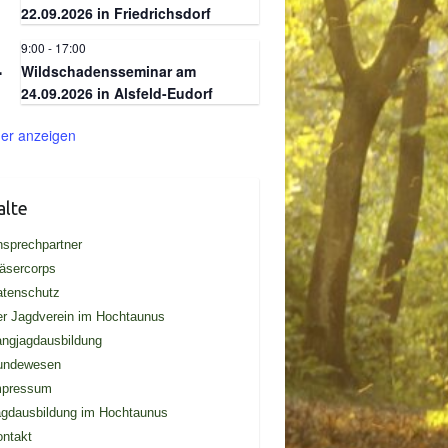
22.09.2026 in Friedrichsdorf
9:00
-
17:00
.
4
Wildschadensseminar am
24.09.2026 in Alsfeld-Eudorf
er anzeigen
alte
sprechpartner
äsercorps
atenschutz
r Jagdverein im Hochtaunus
ngjagdausbildung
undewesen
mpressum
gdausbildung im Hochtaunus
ntakt