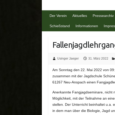
Der Verein
Aktuelles
Pressearchiv
Schießstand
Informationen
Impre
Fallenjagdlehrgan
Usinger Jaeger
31. März 2022
Am Sonntag den 22. Mai 2022 von 09:0
zusammen mit der Jagdschule Schünem
61267 Neu-Anspach einen Fangjagdle
Anerkannte Fangjagdseminare, nicht n
Möglichkeit, mit der Teilnahme an ei
stellen. Der Unterricht beinhaltet u.a.
in dem man über die Biologie, Jagd und