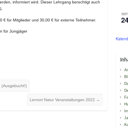
rden, informiert wird. Dieser Lehrgang berechtigt auch
G.
SEP
2
€ für Mitglieder und 30,00 € für externe Teilnehmer.
n für Jungjäger
Kalend
Inh
An
Bl
D
 (Ausgebucht!)
De
Fa
Lernort Natur Veranstaltungen 2022
→
H
I
Ja
Ko