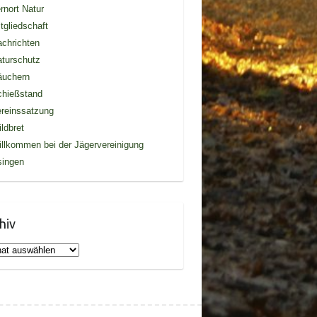
rnort Natur
tgliedschaft
chrichten
turschutz
äuchern
chießstand
reinssatzung
ldbret
llkommen bei der Jägervereinigung
singen
hiv
iv