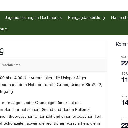
Jagdausbildung im Hochtaunus
Fangjagdausbildung
Natursch
ssum
Komme
g
AUG
2
Nachrichten
SEP
1
0 bis 14:00 Uhr veranstalten die Usinger Jäger
ann auf dem Hof der Familie Groos, Usinger Straße 2,
hrgang.
SEP
1
ur für Jäger. Jeder Grundeigentümer hat die
nem Seminar auf seinem Grund und Boden Fallen zu
 einen theoretischen Unterricht und einen praktischen Teil,
SEP
2
 Schonzeiten sowie alle rechtlichen Vorschriften, die in