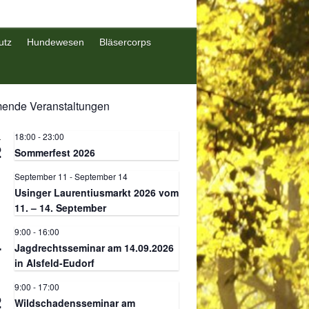
utz
Hundewesen
Bläsercorps
nde Veranstaltungen
18:00
-
23:00
.
2
Sommerfest 2026
September 11
-
September 14
.
1
Usinger Laurentiusmarkt 2026 vom
11. – 14. September
9:00
-
16:00
.
4
Jagdrechtsseminar am 14.09.2026
in Alsfeld-Eudorf
9:00
-
17:00
.
2
Wildschadensseminar am