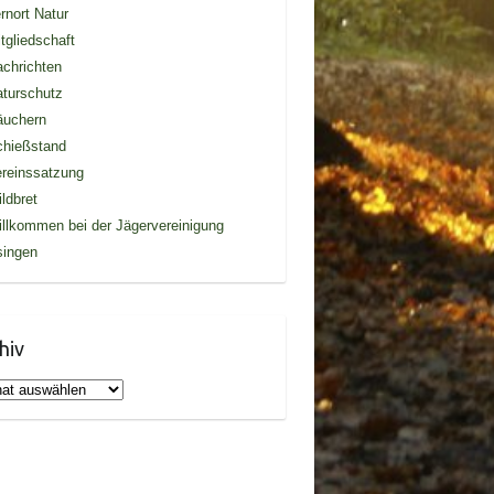
rnort Natur
tgliedschaft
chrichten
turschutz
äuchern
chießstand
reinssatzung
ldbret
llkommen bei der Jägervereinigung
singen
hiv
iv