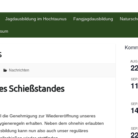
Jagdausbildung im Hochtaunus
Fangjagdausbildung
Natursch
ssum
Komme
s
AUG
2
Nachrichten
SEP
1
es Schießstandes
SEP
1
ll die Genehmigung zur Wiedereröffnung unseres
ygieneregeln erhalten. Neben dem ohnehin erlaubten
SEP
bildung kann nun also auch unser reguläres
2