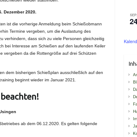
llschießen wieder stattfinden.
6. Dezember 2020.
SEP
2
ten ist die vorherige Anmeldung beim Schießobmann
terhin Termine vergeben, um die Auslastung des
 verhindern, dass sich zu viele Personen gleichzeitig
Kalend
uch bei Interesse am Schießen auf den laufenden Keiler
e vergeben da die Rottengröße auf drei Schützen
Inh
n dem bisherigen Schießplan ausschließlich auf den
An
training beginnt wieder im Januar 2021.
Bl
D
 beachten!
De
Fa
H
 Usingen
I
betriebes ab dem 06.12.2020. Es gelten folgende
Ja
Ko