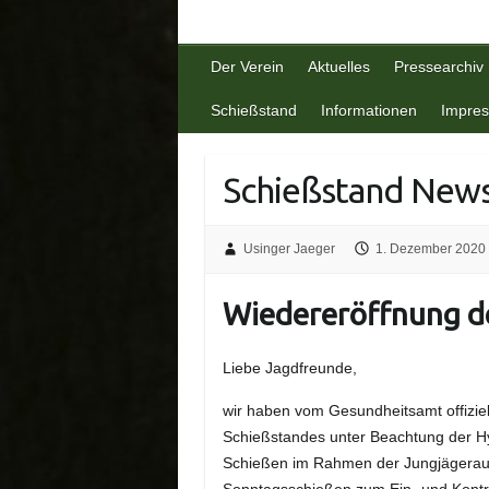
Der Verein
Aktuelles
Pressearchiv
Schießstand
Informationen
Impre
Schießstand New
Usinger Jaeger
1. Dezember 2020
Wiedereröffnung d
Liebe Jagdfreunde,
wir haben vom Gesundheitsamt offizie
Schießstandes unter Beachtung der H
Schießen im Rahmen der Jungjägeraus