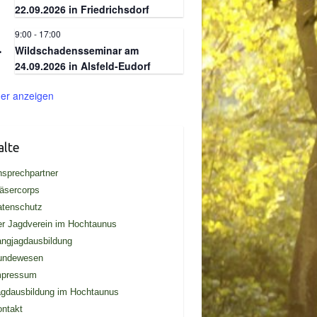
22.09.2026 in Friedrichsdorf
9:00
-
17:00
.
4
Wildschadensseminar am
24.09.2026 in Alsfeld-Eudorf
er anzeigen
alte
sprechpartner
äsercorps
atenschutz
r Jagdverein im Hochtaunus
ngjagdausbildung
undewesen
mpressum
gdausbildung im Hochtaunus
ntakt