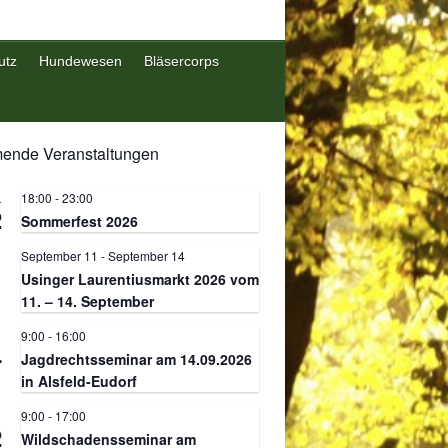
utz
Hundewesen
Bläsercorps
nde Veranstaltungen
18:00
-
23:00
.
2
Sommerfest 2026
September 11
-
September 14
.
1
Usinger Laurentiusmarkt 2026 vom
11. – 14. September
9:00
-
16:00
.
4
Jagdrechtsseminar am 14.09.2026
in Alsfeld-Eudorf
9:00
-
17:00
.
2
Wildschadensseminar am