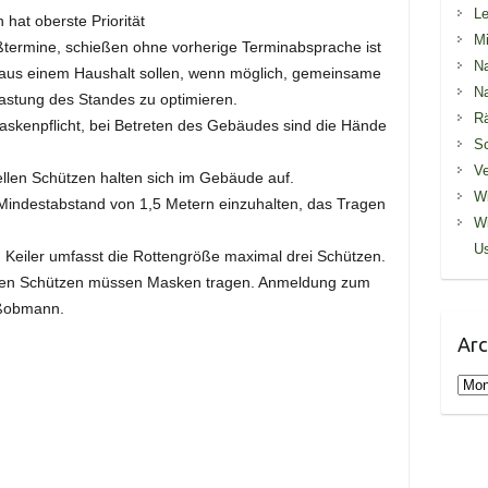
Le
hat oberste Priorität
Mi
termine, schießen ohne vorherige Terminabsprache ist
Na
 aus einem Haushalt sollen, wenn möglich, gemeinsame
Na
astung des Standes zu optimieren.
R
askenpflicht, bei Betreten des Gebäudes sind die Hände
S
Ve
ellen Schützen halten sich im Gebäude auf.
Wi
Mindestabstand von 1,5 Metern einzuhalten, das Tragen
Wi
U
 Keiler umfasst die Rottengröße maximal drei Schützen.
igen Schützen müssen Masken tragen. Anmeldung zum
eßobmann.
Arc
Arch