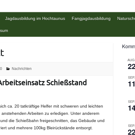
Jagdausbildung im Hochtaunus
Fangjagdausbildung
Natursch
ssum
Komme
tt
AUG
2
20
Nachrichten
SEP
1
 Arbeitseinsatz Schießstand
SEP
1
h ca. 20 tatkräftige Helfer mit schweren und leichten
en anstehenden Arbeiten zu erledigen. Unter anderem
nd die Schießbahn freigeschnitten, das Gebäude und
SEP
iert und mehrere 100kg Bleirückstände entsorgt.
2