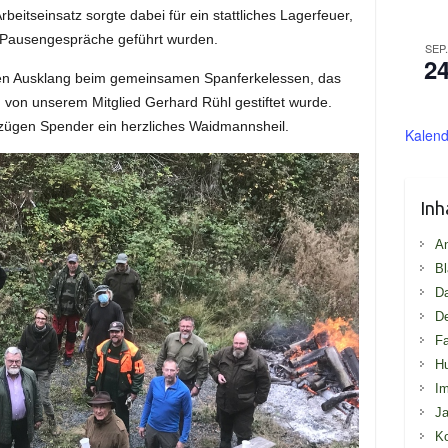
beitseinsatz sorgte dabei für ein stattliches Lagerfeuer,
 Pausengespräche geführt wurden.
SEP
2
inen Ausklang beim gemeinsamen Spanferkelessen, das
d von unserem Mitglied Gerhard Rühl gestiftet wurde.
ßzügen Spender ein herzliches Waidmannsheil.
Kalend
Inh
An
Bl
D
De
Fa
H
I
Ja
Ko