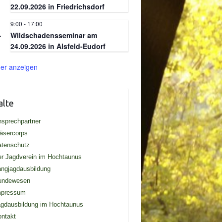
22.09.2026 in Friedrichsdorf
9:00
-
17:00
.
4
Wildschadensseminar am
24.09.2026 in Alsfeld-Eudorf
er anzeigen
alte
sprechpartner
äsercorps
atenschutz
r Jagdverein im Hochtaunus
ngjagdausbildung
undewesen
mpressum
gdausbildung im Hochtaunus
ntakt