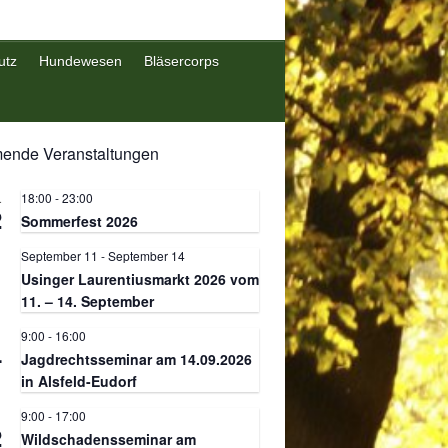
utz
Hundewesen
Bläsercorps
nde Veranstaltungen
18:00
-
23:00
.
2
Sommerfest 2026
September 11
-
September 14
.
1
Usinger Laurentiusmarkt 2026 vom
11. – 14. September
9:00
-
16:00
.
4
Jagdrechtsseminar am 14.09.2026
in Alsfeld-Eudorf
9:00
-
17:00
.
2
Wildschadensseminar am