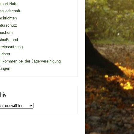
rnort Natur
tgliedschaft
chrichten
turschutz
äuchern
chießstand
reinssatzung
ldbret
llkommen bei der Jägervereinigung
singen
hiv
iv