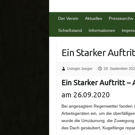
Der Verein
Aktuelles
Pressearchiv
Schießstand
Informationen
Impre
Ein Starker Auftri
Usinger Jaeger
28. September 20
Ein Starker Auftritt –
am 26.09.2020
Bei angesagtem Regenwetter fanden sic
Arbeitsgeräten ein, um die überfällig
wurde die Umzäunung, die Zuwegung u
das Dach gesäubert, Kugelfänge repar