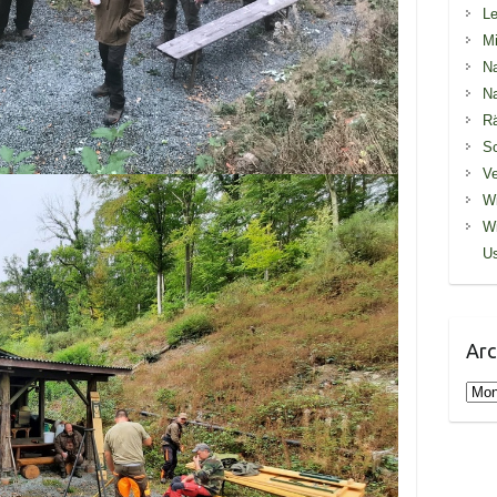
Le
Mi
Na
Na
R
S
Ve
Wi
Wi
U
Arc
Arch