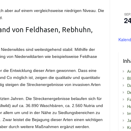
ch aber auf einem vergleichsweise niedrigen Niveau. Die
SEP
2
t.
tand von Feldhasen, Rebhuhn,
Kalend
iederwildes sind weitestgehend stabil. Mithilfe der
ing von Niederwildarten wie beispielsweise Feldhase
Inh
r die Entwicklung dieser Arten gewonnen. Dass eine
An
 Co möglich ist, zeigen die qualitativ und quantitativ
Bl
tig steigen die Streckenergebnisse von invasiven Arten
D
De
etzten Jahren. Die Streckenergebnisse belaufen sich für
Fa
llwild) auf ca. 36.890 Waschbären, ca. 2.560 Nutria und
H
or allem um und in der Nähe zu Siedlungsbereichen zu
I
 Zwar leistet die Bejagung dieser Arten einen wichtigen
Ja
s aber durch weitere Maßnahmen ergänzt werden.
Ko