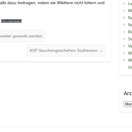
ls dazu beitragen, indem sie Wildtiere nicht füttern und
Le
Mi
Na
Herunterladen
Na
R
weiter gesenkt werden
S
Ve
ASP Seuchengeschehen Südhessen
→
Wi
Wi
U
Arc
Arch