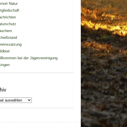
rnort Natur
tgliedschaft
chrichten
turschutz
äuchern
chießstand
reinssatzung
ldbret
llkommen bei der Jägervereinigung
singen
hiv
iv