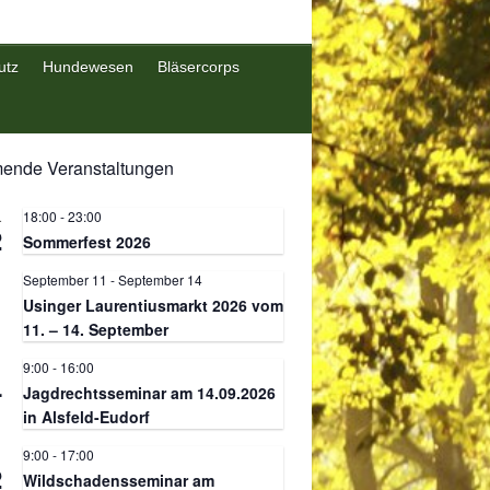
utz
Hundewesen
Bläsercorps
nde Veranstaltungen
18:00
-
23:00
.
2
Sommerfest 2026
September 11
-
September 14
.
1
Usinger Laurentiusmarkt 2026 vom
11. – 14. September
9:00
-
16:00
.
4
Jagdrechtsseminar am 14.09.2026
in Alsfeld-Eudorf
9:00
-
17:00
.
2
Wildschadensseminar am