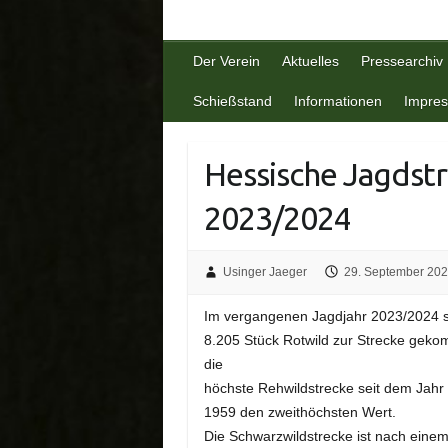
Der Verein
Aktuelles
Pressearchiv
Schießstand
Informationen
Impre
Hessische Jagdst
2023/2024
Usinger Jaeger
29. September 20
Im vergangenen Jagdjahr 2023/2024 s
8.205 Stück Rotwild zur Strecke geko
die
höchste Rehwildstrecke seit dem Jahr 
1959 den zweithöchsten Wert.
Die Schwarzwildstrecke ist nach eine