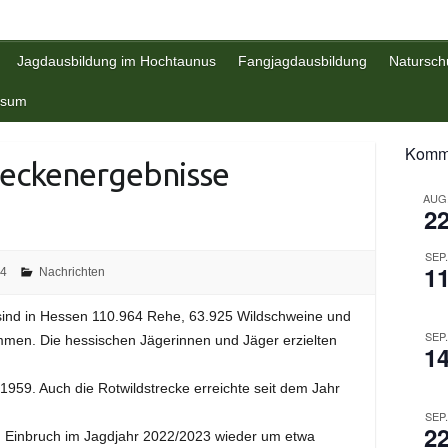
Jagdausbildung im Hochtaunus
Fangjagdausbildung
Natursch
ssum
Komme
reckenergebnisse
AUG
2
SEP
1
24
Nachrichten
ind in Hessen 110.964 Rehe, 63.925 Wildschweine und
SEP
mmen. Die hessischen Jägerinnen und Jäger erzielten
1
1959. Auch die Rotwildstrecke erreichte seit dem Jahr
SEP
2
m Einbruch im Jagdjahr 2022/2023 wieder um etwa