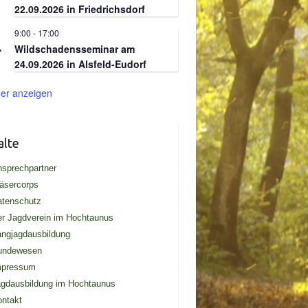
22.09.2026 in Friedrichsdorf
9:00
-
17:00
.
4
Wildschadensseminar am
24.09.2026 in Alsfeld-Eudorf
er anzeigen
alte
sprechpartner
äsercorps
atenschutz
r Jagdverein im Hochtaunus
ngjagdausbildung
undewesen
mpressum
gdausbildung im Hochtaunus
ntakt