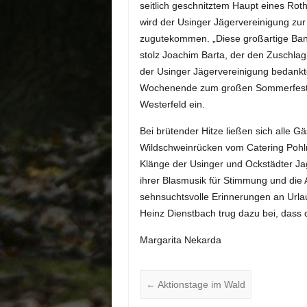
seitlich geschnitztem Haupt eines Rot
wird der Usinger Jägervereinigung zu
zugutekommen. „Diese großartige Ban
stolz Joachim Barta, der den Zuschla
der Usinger Jägervereinigung bedankte
Wochenende zum großen Sommerfest a
Westerfeld ein.
Bei brütender Hitze ließen sich alle G
Wildschweinrücken vom Catering Poh
Klänge der Usinger und Ockstädter Jag
ihrer Blasmusik für Stimmung und die
sehnsuchtsvolle Erinnerungen an Urla
Heinz Dienstbach trug dazu bei, dass d
Margarita Nekarda
←
Aktionstage im Wald