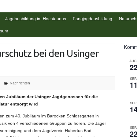
Jagdausbildung im Hochtaunus
Fangjagdausbildung
Natursch
ssum
Komme
rschutz bei den Usinger
AUG
2
SEP
1
Nachrichten
igen Jubiläum der Usinger Jagdgenossen für die
SEP
Natur entsorgt wird
1
en zum 40. Jubiläum im Barocken Schlossgarten in
musik von 4 verschiedenen Gruppen zu hören. Die Jäger
SEP
rvereinigung und dem Jagdverein Hubertus Bad
2