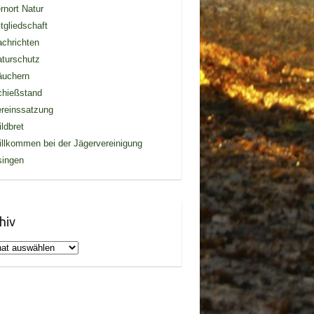
rnort Natur
tgliedschaft
chrichten
turschutz
äuchern
chießstand
reinssatzung
ldbret
llkommen bei der Jägervereinigung
singen
hiv
iv