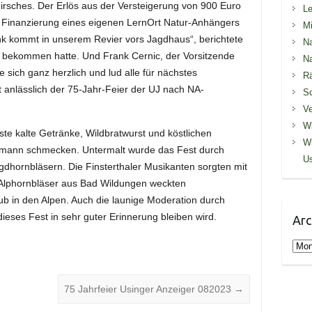
hirsches. Der Erlös aus der Versteigerung von 900 Euro
Le
r Finanzierung eines eigenen LernOrt Natur-Anhängers
Mi
k kommt in unserem Revier vors Jagdhaus“, berichtete
Na
g bekommen hatte. Und Frank Cernic, der Vorsitzende
Na
 sich ganz herzlich und lud alle für nächstes
R
nlässlich der 75-Jahr-Feier der UJ nach NA-
S
Ve
Wi
äste kalte Getränke, Wildbratwurst und köstlichen
Wi
lmann schmecken. Untermalt wurde das Fest durch
U
dhornbläsern. Die Finsterthaler Musikanten sorgten mit
 Alphornbläser aus Bad Wildungen weckten
ub in den Alpen. Auch die launige Moderation durch
ieses Fest in sehr guter Erinnerung bleiben wird.
Arc
Arch
75 Jahrfeier Usinger Anzeiger 082023
→