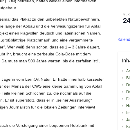
tur (LON) betreuen, hatten wieder einen informativen
ufgebaut.
SEP
2
iesmal das Plakat zu den unbeliebten Naturbewohnern.
wie lange der Abbau und die Verwesungszeiten für Abfall
ekt einen klagvollen deutsch und lateinischen Namen.
Kalend
m „großblättrige Klatschmaul“ und eine vergammelte
r“. Wer weiß denn schon, dass es 1 – 3 Jahre dauert,
ubt ihr, braucht eine zerbeulte Cola-Dose mit dem
Inh
Da muss man 500 Jahre warten, bis die zerfallen ist!“,
An
Bl
er Jägerin vom LernOrt Natur. Er hatte innerhalb kürzester
D
nter der Mensa der CWS eine kleine Sammlung von Abfall
De
eile kleinen Schildchen zu, die nochmals auf die
Fa
r ist superstolz, dass er in „seiner Ausstellung“
H
igen Journalistin für die lokalen Zeitungen interviewt
I
Ja
r auch die Versteigung einer bequemen Holzbank mit
Ko