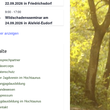
22.09.2026 in Friedrichsdorf
9:00
-
17:00
.
4
Wildschadensseminar am
24.09.2026 in Alsfeld-Eudorf
er anzeigen
alte
sprechpartner
äsercorps
atenschutz
r Jagdverein im Hochtaunus
ngjagdausbildung
undewesen
mpressum
gdausbildung im Hochtaunus
ntakt