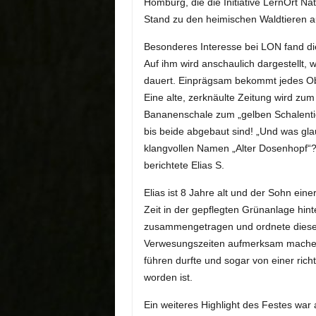
Homburg, die die Initiative LernOrt Na
Stand zu den heimischen Waldtieren a
Besonderes Interesse bei LON fand d
Auf ihm wird anschaulich dargestellt, 
dauert. Einprägsam bekommt jedes Obj
Eine alte, zerknäulte Zeitung wird zu
Bananenschale zum „gelben Schalentie
bis beide abgebaut sind! „Und was gla
klangvollen Namen „Alter Dosenhopf“? 
berichtete Elias S.
Elias ist 8 Jahre alt und der Sohn ein
Zeit in der gepflegten Grünanlage hi
zusammengetragen und ordnete diese T
Verwesungszeiten aufmerksam machen. E
führen durfte und sogar von einer richt
worden ist.
Ein weiteres Highlight des Festes wa