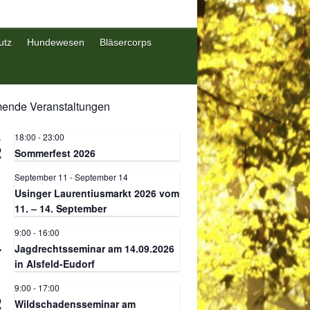
utz
Hundewesen
Bläsercorps
nde Veranstaltungen
18:00
-
23:00
.
2
Sommerfest 2026
September 11
-
September 14
.
1
Usinger Laurentiusmarkt 2026 vom
11. – 14. September
9:00
-
16:00
.
4
Jagdrechtsseminar am 14.09.2026
in Alsfeld-Eudorf
9:00
-
17:00
.
2
Wildschadensseminar am