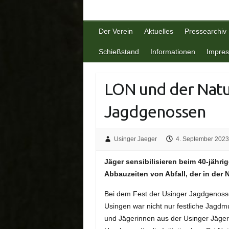
Der Verein
Aktuelles
Pressearchiv
Schießstand
Informationen
Impre
LON und der Natu
Jagdgenossen
Usinger Jaeger
4. September 2023
Jäger sensibilisieren beim 40-jähr
Abbauzeiten von Abfall, der in der 
Bei dem Fest der Usinger Jagdgenoss
Usingen war nicht nur festliche Jagd
und Jägerinnen aus der Usinger Jäge